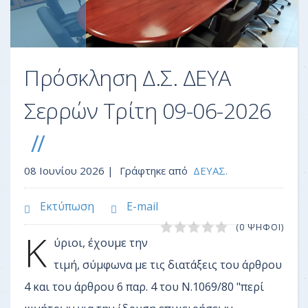
Πρόσκληση Δ.Σ. ΔΕΥΑ
Σερρών Τρίτη 09-06-2026
08 Ιουνίου 2026 |
Γράφτηκε από
ΔΕΥΑΣ
.
Εκτύπωση
E-mail
1
2
3
4
5
(0 ΨΉΦΟΙ)
Κ
ύριοι, έχουμε την
τιμή, σύμφωνα με τις διατάξεις του άρθρου
4 και του άρθρου 6 παρ. 4 του Ν.1069/80 "περί