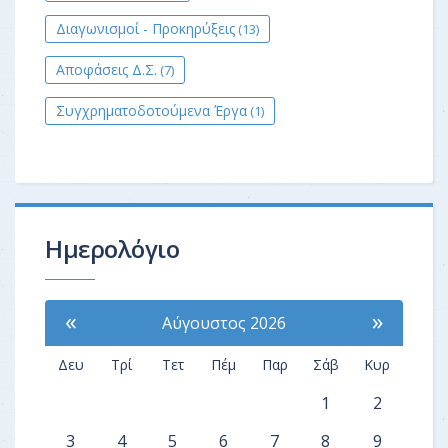
Διαγωνισμοί - Προκηρύξεις
(13)
Αποφάσεις Δ.Σ.
(7)
Συγχρηματοδοτούμενα Έργα
(1)
Ημερολόγιο
«
»
Αύγουστος 2026
Δευ
Τρί
Τετ
Πέμ
Παρ
Σάβ
Κυρ
1
2
3
4
5
6
7
8
9