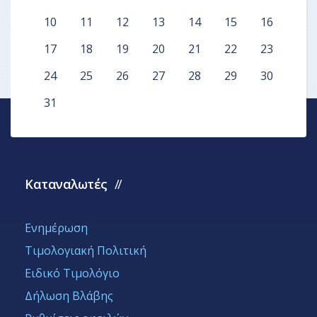
10
11
12
13
14
15
16
17
18
19
20
21
22
23
24
25
26
27
28
29
30
31
Καταναλωτές
Ενημέρωση
Τιμολογιακή Πολιτική
Ειδικό Τιμολόγιο
Δήλωση Βλάβης