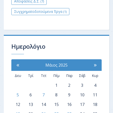
Αποφάσεις Δ.Σ.
(7)
Συγχρηματοδοτούμενα Έργα
(1)
Ημερολόγιο
«
»
Μάιος 2025
Δευ
Τρί
Τετ
Πέμ
Παρ
Σάβ
Κυρ
1
2
3
4
5
6
7
8
9
10
11
12
13
14
15
16
17
18