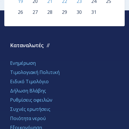
19
20
21
22
23
24
25
26
27
28
29
30
31
Καταναλωτές
Ενημέρωση
Τιμολογιακή Πολιτική
Ειδικό Τιμολόγιο
Δήλωση Βλάβης
Ρυθμίσεις οφειλών
Συχνές ερωτήσεις
Ποιότητα νερού
Εξοικονόμηση