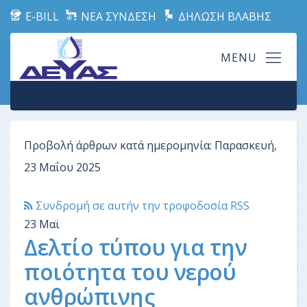
E-BILL
ΝΕΑ ΣΥΝΔΕΣΗ
ΔΗΛΩΣΗ ΒΛΑΒΗΣ
Προβολή άρθρων κατά ημερομηνία: Παρασκευή,
23 Μαΐου 2025
Συνδρομή σε αυτήν την τροφοδοσία RSS
23
Μαϊ
Δελτίο τύπου για την
ποιότητα του νερού
ανθρώπινης