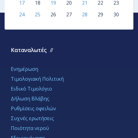
17
18
19
20
21
22
23
24
25
26
27
28
29
30
Καταναλωτές
Ενημέρωση
Τιμολογιακή Πολιτική
Ειδικό Τιμολόγιο
Δήλωση Βλάβης
Ρυθμίσεις οφειλών
Συχνές ερωτήσεις
Ποιότητα νερού
Εξοικονόμηση